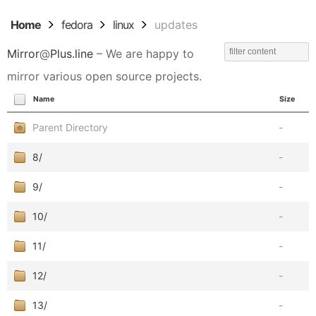
Home
fedora
linux
updates
Mirror
@
Plus.line
– We are happy to
mirror various open source projects.
Name
Size
Parent Directory
-
8/
-
9/
-
10/
-
11/
-
12/
-
13/
-