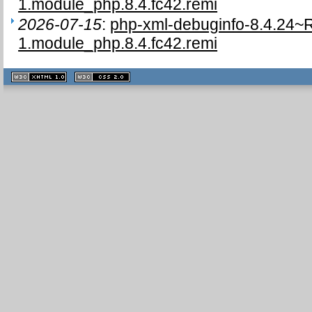
1.module_php.8.4.fc42.remi
2026-07-15
:
php-xml-debuginfo-8.4.24~
1.module_php.8.4.fc42.remi
XHTML
CSS
1.1 valide
2.0 valide